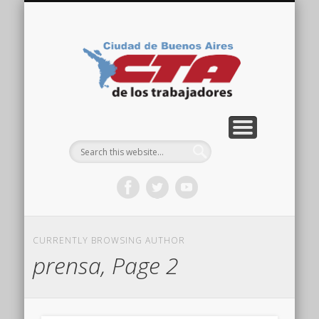
COMISIÓN DIRECTIVA
ORGANIZACIONES
ACTIVIDADES
CONTACTO
IMÁGENES
NOTICIAS
VIDEOS
HOME
CTA
Ciudad
CURRENTLY BROWSING AUTHOR
prensa, Page 2