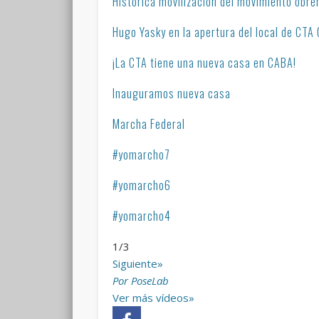
Histórica movilización del movimiento obre
Hugo Yasky en la apertura del local de CTA
¡La CTA tiene una nueva casa en CABA!
Inauguramos nueva casa
Marcha Federal
#yomarcho7
#yomarcho6
#yomarcho4
1
/
3
Siguiente»
Por PoseLab
Ver más vídeos»