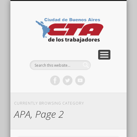
COMISIÓN DIRECTIVA
ORGANIZACIONES
ACTIVIDADES
CONTACTO
IMÁGENES
NOTICIAS
VIDEOS
HOME
CTA
Ciudad
CURRENTLY BROWSING CATEGORY
APA, Page 2