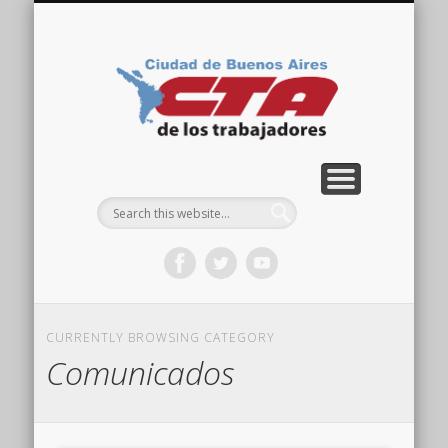
COMISIÓN DIRECTIVA
ORGANIZACIONES
ACTIVIDADES
CONTACTO
IMÁGENES
NOTICIAS
VIDEOS
HOME
CTA
Ciudad
CURRENTLY BROWSING CATEGORY
Comunicados