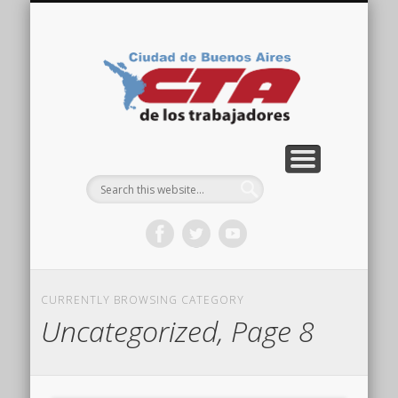
COMISIÓN DIRECTIVA
ORGANIZACIONES
ACTIVIDADES
CONTACTO
IMÁGENES
NOTICIAS
VIDEOS
HOME
CTA
Ciudad
CURRENTLY BROWSING CATEGORY
Uncategorized, Page 8