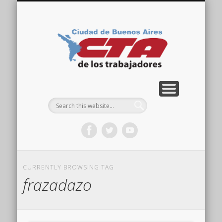
COMISIÓN DIRECTIVA
ORGANIZACIONES
ACTIVIDADES
CONTACTO
IMÁGENES
NOTICIAS
VIDEOS
HOME
CTA
Ciudad
CURRENTLY BROWSING TAG
frazadazo