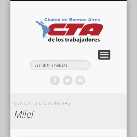
COMISIÓN DIRECTIVA
ORGANIZACIONES
ACTIVIDADES
CONTACTO
IMÁGENES
NOTICIAS
VIDEOS
HOME
CTA
Ciudad
CURRENTLY BROWSING TAG
Milei