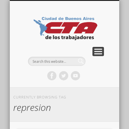
COMISIÓN DIRECTIVA
ORGANIZACIONES
ACTIVIDADES
CONTACTO
IMÁGENES
NOTICIAS
VIDEOS
HOME
CTA
Ciudad
CURRENTLY BROWSING TAG
represion