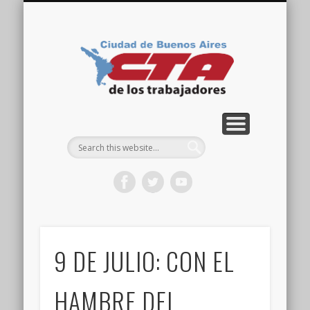
COMISIÓN DIRECTIVA
ORGANIZACIONES
ACTIVIDADES
CONTACTO
IMÁGENES
NOTICIAS
VIDEOS
HOME
CTA
Ciudad
9 DE JULIO: CON EL
HAMBRE DEL