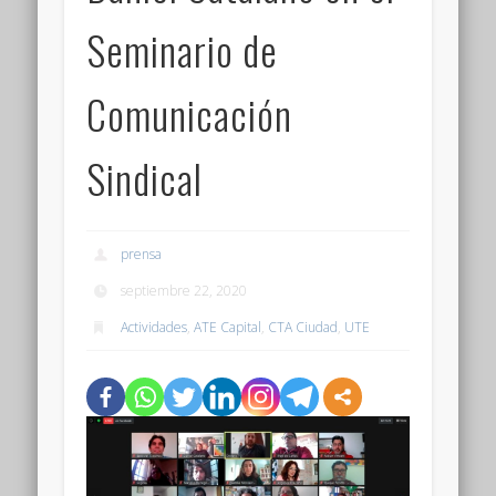
Seminario de
Comunicación
Sindical
prensa
septiembre 22, 2020
Actividades
,
ATE Capital
,
CTA Ciudad
,
UTE