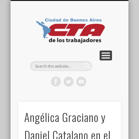
COMISIÓN DIRECTIVA
ORGANIZACIONES
ACTIVIDADES
CONTACTO
IMÁGENES
NOTICIAS
VIDEOS
HOME
CTA
Ciudad
Angélica Graciano y
Daniel Catalano en el