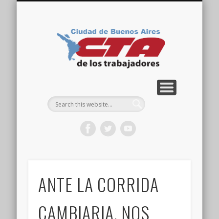
COMISIÓN DIRECTIVA
ORGANIZACIONES
ACTIVIDADES
CONTACTO
IMÁGENES
NOTICIAS
VIDEOS
HOME
CTA
Ciudad
ANTE LA CORRIDA
CAMBIARIA, NOS