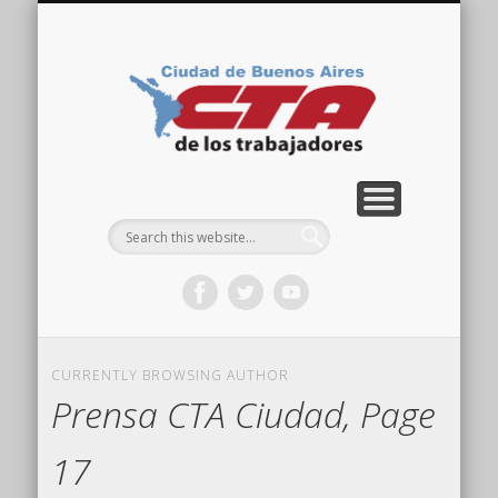
COMISIÓN DIRECTIVA
ORGANIZACIONES
ACTIVIDADES
CONTACTO
IMÁGENES
NOTICIAS
VIDEOS
HOME
CTA
Ciudad
CURRENTLY BROWSING AUTHOR
Prensa CTA Ciudad, Page
17