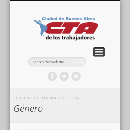
COMISIÓN DIRECTIVA
ORGANIZACIONES
ACTIVIDADES
CONTACTO
IMÁGENES
NOTICIAS
VIDEOS
HOME
CTA
Ciudad
CURRENTLY BROWSING CATEGORY
Género