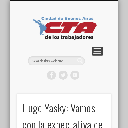
COMISIÓN DIRECTIVA
ORGANIZACIONES
ACTIVIDADES
CONTACTO
IMÁGENES
NOTICIAS
VIDEOS
HOME
CTA
Ciudad
Hugo Yasky: Vamos
con la expectativa de