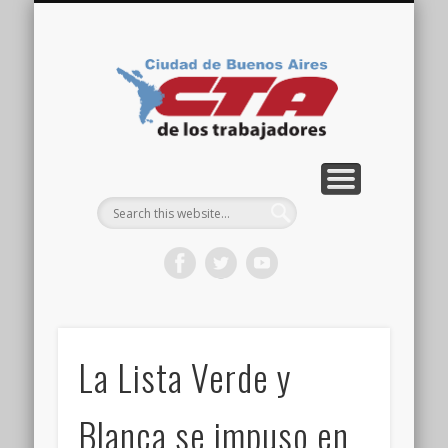
COMISIÓN DIRECTIVA
ORGANIZACIONES
ACTIVIDADES
CONTACTO
IMÁGENES
NOTICIAS
VIDEOS
HOME
CTA
Ciudad
La Lista Verde y
Blanca se impuso en