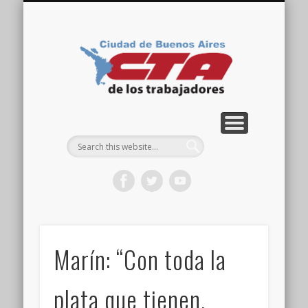
COMISIÓN DIRECTIVA
ORGANIZACIONES
ACTIVIDADES
CONTACTO
IMÁGENES
NOTICIAS
VIDEOS
HOME
CTA
Ciudad
Marín: “Con toda la
plata que tienen,