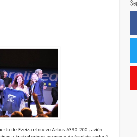
Se
uerto de Ezeiza el nuevo Airbus A330-200 , avión
tinas y Austral,primer aeronave de fuselaje ancho 0