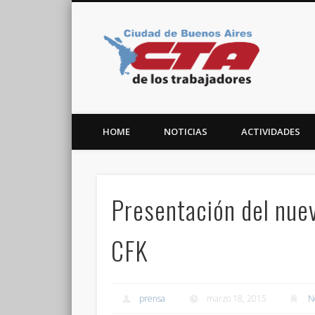
CTA C
Facebook
Twitter
Vimeo
HOME
NOTICIAS
ACTIVIDADES
Presentación del nue
CFK
prensa
marzo 18, 2015
N