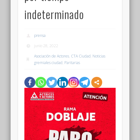
indeterminado
prensa
junio 28, 2022
Asociación de Actores
,
CTA Ciudad
,
Noticias
gremiales ciudad
,
Paritarias