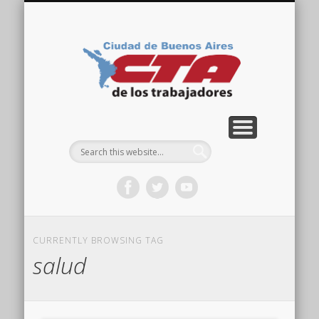
COMISIÓN DIRECTIVA
ORGANIZACIONES
ACTIVIDADES
CONTACTO
IMÁGENES
NOTICIAS
VIDEOS
HOME
CTA
Ciudad
CURRENTLY BROWSING TAG
salud