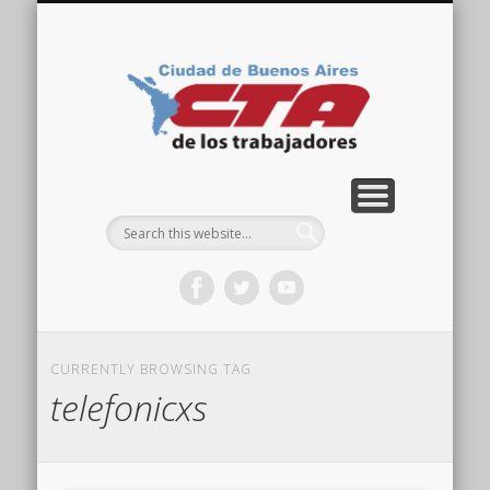
COMISIÓN DIRECTIVA
ORGANIZACIONES
ACTIVIDADES
CONTACTO
IMÁGENES
NOTICIAS
VIDEOS
HOME
CTA
Ciudad
CURRENTLY BROWSING TAG
telefonicxs