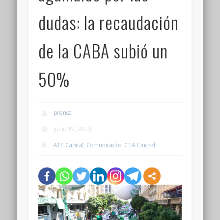
dudas: la recaudación
de la CABA subió un
50%
prensa
junio 19, 2020
ATE Capital
,
Comunicados
,
CTA Ciudad