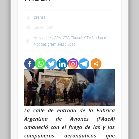
prensa
julio 8, 2021
Actividades
,
APA
,
CTA Ciudad
,
CTA Nacional
,
Noticias gremiales ciudad
La calle de entrada de la Fábrica
Argentina de Aviones (FAdeA)
amaneció con el fuego de las y los
compañeros aeronáuticos que