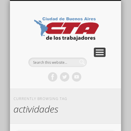
COMISIÓN DIRECTIVA
ORGANIZACIONES
ACTIVIDADES
CONTACTO
IMÁGENES
NOTICIAS
VIDEOS
HOME
CTA
Ciudad
CURRENTLY BROWSING TAG
actividades