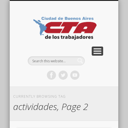
COMISIÓN DIRECTIVA
ORGANIZACIONES
ACTIVIDADES
CONTACTO
IMÁGENES
NOTICIAS
VIDEOS
HOME
CTA
Ciudad
CURRENTLY BROWSING TAG
actividades, Page 2