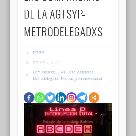
DE LA AGTSYP-
METRODELEGADXS
prensa
febrero 3, 2021
Comunicados
,
CTA Ciudad
,
destacada
,
Metrodelegados
,
Noticias gremiales ciudad