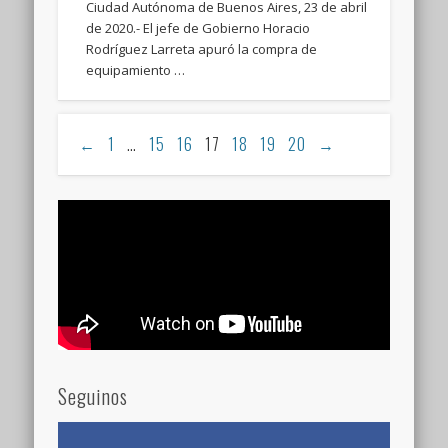
Ciudad Autónoma de Buenos Aires, 23 de abril
de 2020.- El jefe de Gobierno Horacio
Rodríguez Larreta apuró la compra de
equipamiento …
←
1
…
15
16
17
18
19
20
→
Seguinos