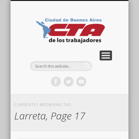
COMISIÓN DIRECTIVA
ORGANIZACIONES
ACTIVIDADES
CONTACTO
IMÁGENES
NOTICIAS
VIDEOS
HOME
CTA
Ciudad
CURRENTLY BROWSING TAG
Larreta, Page 17