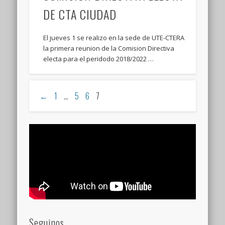
DE CTA CIUDAD
El jueves 1 se realizo en la sede de UTE-CTERA
la primera reunion de la Comision Directiva
electa para el peridodo 2018/2022 …
←
1
…
5
6
7
Seguinos