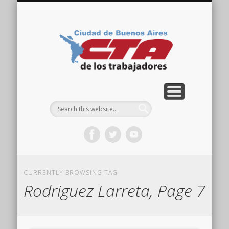
COMISIÓN DIRECTIVA
ORGANIZACIONES
ACTIVIDADES
CONTACTO
IMÁGENES
NOTICIAS
VIDEOS
HOME
CTA
Ciudad
CURRENTLY BROWSING TAG
Rodriguez Larreta, Page 7