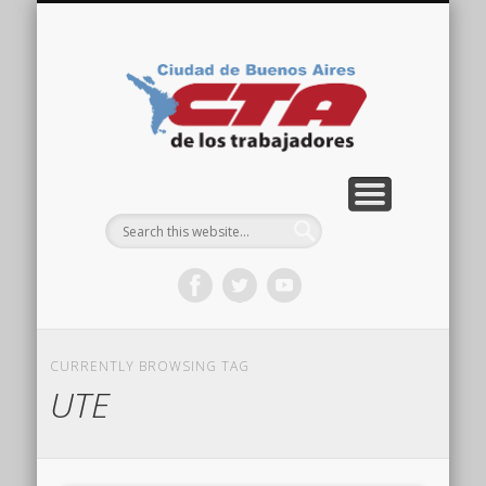
COMISIÓN DIRECTIVA
ORGANIZACIONES
ACTIVIDADES
CONTACTO
IMÁGENES
NOTICIAS
VIDEOS
HOME
CTA
Ciudad
CURRENTLY BROWSING TAG
UTE