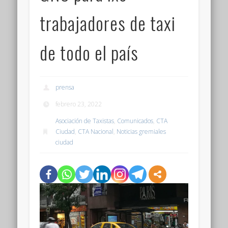
trabajadores de taxi
de todo el país
prensa
febrero 23, 2022
Asociación de Taxistas
,
Comunicados
,
CTA
Ciudad
,
CTA Nacional
,
Noticias gremiales
ciudad