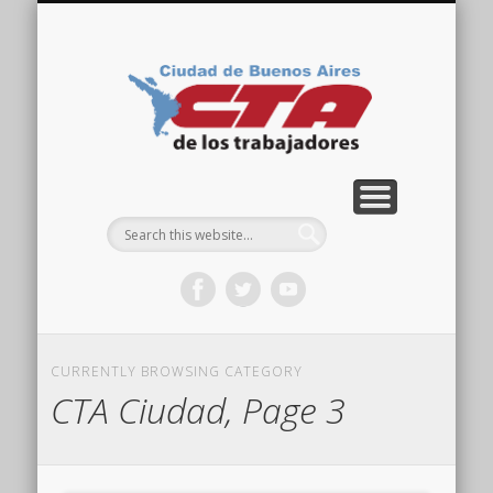
COMISIÓN DIRECTIVA
ORGANIZACIONES
ACTIVIDADES
CONTACTO
IMÁGENES
NOTICIAS
VIDEOS
HOME
CTA
Ciudad
CURRENTLY BROWSING CATEGORY
CTA Ciudad, Page 3