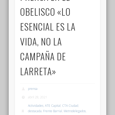
OBELISCO «LO
ESENCIAL ES LA
VIDA, NO LA
CAMPAÑA DE
LARRETA»
prensa
abril 28, 2021
Actividades
,
ATE Capital
,
CTA Ciudad
,
destacada
,
Frente Barrial
,
Metrodelegados
,