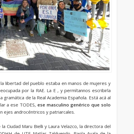
 la libertad del pueblo estaba en manos de mujeres y
eocupada por la RAE. La E , y permítannos escribirla
la gramática de la Real Academia Española. Está acá al
elar a ese TODES,
ese masculino genérico que solo
 ejes androcéntricos y patriarcales.
a Ciudad Maru Bielli y Laura Velazco, la directora del
e DDHH de UTE Matías Zalduendo, Paola Ayala de la