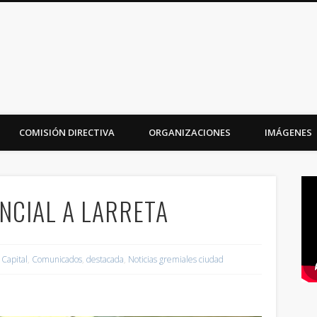
iudad
COMISIÓN DIRECTIVA
ORGANIZACIONES
IMÁGENES
ENCIAL A LARRETA
 Capital
,
Comunicados
,
destacada
,
Noticias gremiales ciudad