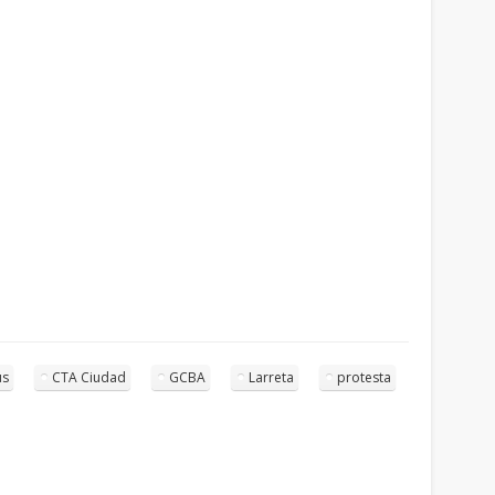
us
CTA Ciudad
GCBA
Larreta
protesta