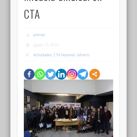
CTA
prensa
agosto 10, 2022
Actividades
,
CTA Nacional
,
Género